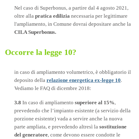
Nel caso di Superbonus, a partire dal 4 agosto 2021,
oltre alla
pratica edilizia
necessaria per legittimare
l'ampliamento, in Comune dovrai depositare anche la
CILA Superbonus.
Occorre la legge 10?
in caso di ampliamento volumetrico, è obbligatorio il
deposito della
relazione energetica ex-legge 10
.
Vediamo le FAQ di dicembre 2018:
3.8
In caso di ampliamento
superiore al 15%
,
prevedendo che l’impianto esistente (a servizio della
porzione esistente) vada a servire anche la nuova
parte ampliata, e prevedendo altresì la
sostituzione
del generatore
, come devono essere condotte le