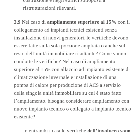
costruzione e negli edifici sottoposti a
ristrutturazioni rilevanti.
3.9
Nel caso di
ampliamento superiore al 15%
con il
collegamento ad impianti tecnici esistenti senza
installazione di nuovi generatori, le verifiche devono
essere fatte sulla sola porzione ampliata o anche sul
resto dell’unità immobiliare risultante? Come vanno
condotte le verifiche? Nel caso di ampliamento
superiore al 15% con allaccio ad impianto esistente di
climatizzazione invernale e installazione di una
pompa di calore per produzione di ACS a servizio
della singola unità immobiliare su cui è stato fatto
l’ampliamento, bisogna considerare ampliamento con
nuovo impianto tecnico o collegato a impianto tecnico
esistente?
In entrambi i casi le verifiche
dell’
involucro sono