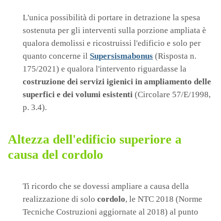
L'unica possibilità di portare in detrazione la spesa
sostenuta per gli interventi sulla porzione ampliata è
qualora demolissi e ricostruissi l'edificio e solo per
quanto concerne il
Supersismabonus
(Risposta n.
175/2021) e qualora l'intervento riguardasse la
costruzione dei servizi igienici in ampliamento delle
superfici e dei volumi esistenti
(Circolare 57/E/1998,
p. 3.4).
Altezza dell'edificio superiore a
causa del cordolo
Ti ricordo che se dovessi ampliare a causa della
realizzazione di solo
cordolo
, le NTC 2018 (Norme
Tecniche Costruzioni aggiornate al 2018) al punto