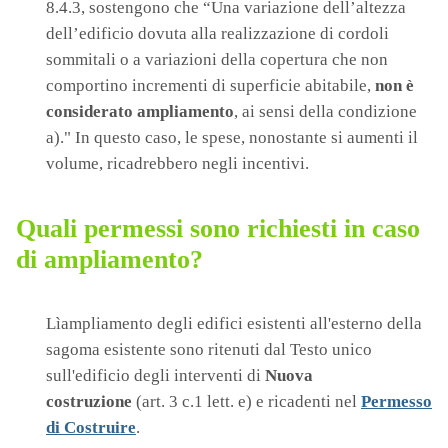
8.4.3, sostengono che “Una variazione dell’altezza
dell’edificio dovuta alla realizzazione di cordoli
sommitali o a variazioni della copertura che non
comportino incrementi di superficie abitabile,
non è
considerato ampliamento
, ai sensi della condizione
a)." In questo caso, le spese, nonostante si aumenti il
volume, ricadrebbero negli incentivi.
Quali permessi sono richiesti in caso
di ampliamento?
Lìampliamento degli edifici esistenti all'esterno della
sagoma esistente sono ritenuti dal Testo unico
sull'edificio degli interventi di
Nuova
costruzione
(art. 3 c.1 lett. e) e ricadenti nel
Permesso
di Costruire
.