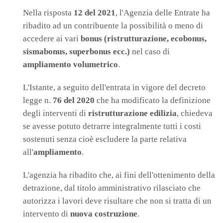
Nella risposta
12 del 2021
, l'Agenzia delle Entrate ha
ribadito ad un contribuente la possibilità o meno di
accedere ai vari
bonus (ristrutturazione, ecobonus,
sismabonus, superbonus ecc.)
nel caso di
ampliamento volumetrico
.
L'Istante, a seguito dell'entrata in vigore del decreto
legge n.
76 del 2020
che ha modificato la definizione
degli interventi di
ristrutturazione edilizia
, chiedeva
se avesse potuto detrarre integralmente tutti i costi
sostenuti senza cioè escludere la parte relativa
all'
ampliamento
.
L'agenzia ha ribadito che, ai fini dell'ottenimento della
detrazione, dal titolo amministrativo rilasciato che
autorizza i lavori deve risultare che non si tratta di un
intervento di
nuova costruzione
.