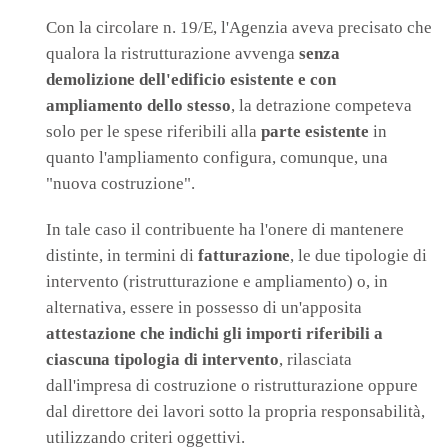
Con la circolare n. 19/E, l'Agenzia aveva precisato che
qualora la ristrutturazione avvenga
senza
demolizione dell'edificio esistente e con
ampliamento dello stesso
, la detrazione competeva
solo per le spese riferibili alla
parte esistente
in
quanto l'ampliamento configura, comunque, una
"nuova costruzione".
In tale caso il contribuente ha l'onere di mantenere
distinte, in termini di
fatturazione
, le due tipologie di
intervento (ristrutturazione e ampliamento) o, in
alternativa, essere in possesso di un'apposita
attestazione che indichi gli importi riferibili a
ciascuna tipologia di intervento
, rilasciata
dall'impresa di costruzione o ristrutturazione oppure
dal direttore dei lavori sotto la propria responsabilità,
utilizzando criteri oggettivi.