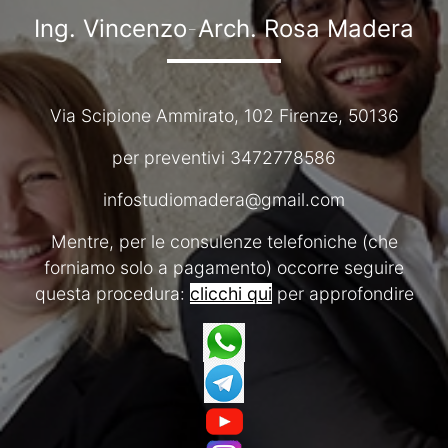
Ing. Vincenzo
-
Arch. Rosa Madera
Via Scipione Ammirato, 102 Firenze, 50136
per preventivi 3472778586
infostudiomadera@gmail.com
Mentre, per le consulenze telefoniche (che
forniamo solo a pagamento) occorre seguire
questa procedura:
clicchi qui
per approfondire