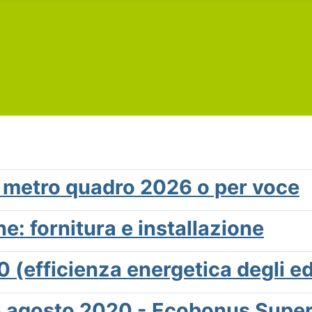
al metro quadro 2026 o per voce
: fornitura e installazione
 (efficienza energetica degli edi
i 6 agosto 2020 - Ecobonus Sup