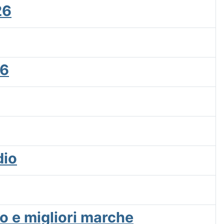
26
26
dio
 e migliori marche