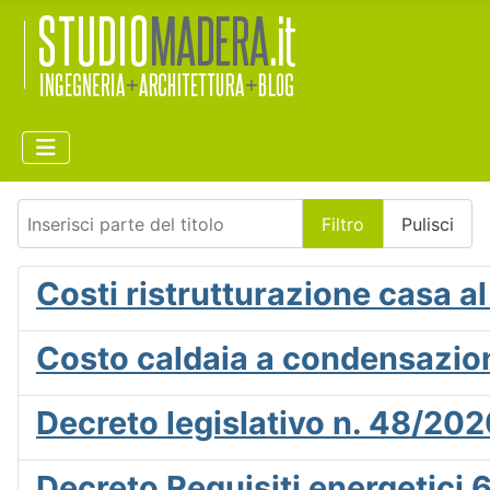
Inserisci parte del titolo
Filtro
Pulisci
Costi ristrutturazione casa 
Costo caldaia a condensazione
Decreto legislativo n. 48/2020
Decreto Requisiti energetic