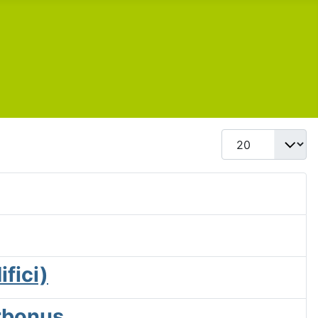
Visualizza #
fici)
erbonus