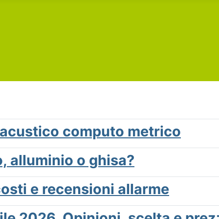
 acustico computo metrico
o, alluminio o ghisa?
costi e recensioni allarme
le 2026. Opinioni, scelta e prez