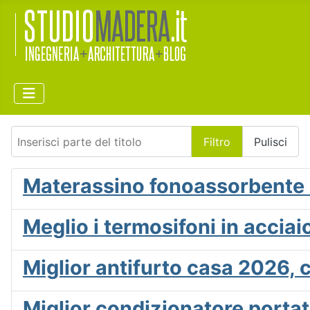
Inserisci parte del titolo
Filtro
Pulisci
Materassino fonoassorbente
Meglio i termosifoni in acciai
Miglior antifurto casa 2026, 
Miglior condizionatore portati