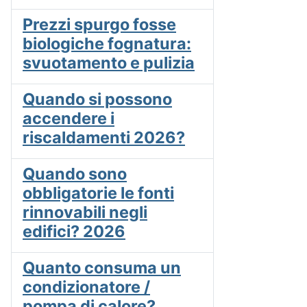
Prezzi spurgo fosse
biologiche fognatura:
svuotamento e pulizia
Quando si possono
accendere i
riscaldamenti 2026?
Quando sono
obbligatorie le fonti
rinnovabili negli
edifici? 2026
Quanto consuma un
condizionatore /
pompa di calore?