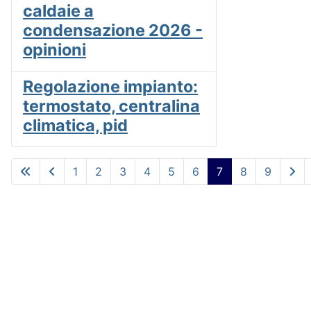
caldaie a
condensazione 2026 -
opinioni
Regolazione impianto:
termostato, centralina
climatica, pid
1
2
3
4
5
6
7
8
9
Pagina 7 di 9