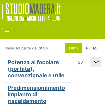
Inserisci parte del titolo
Filtro
Pulisci
Visualizza #
Potenza al focolare
(portata),
convenzionale e utile
Predimensionamento
impianto di
riscaldamento