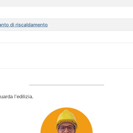
anto di riscaldamento
____________________________
arda l’edilizia.