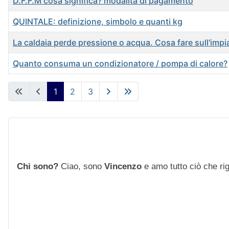
D.F.F.M cosa significa? modalità di pagamento
QUINTALE: definizione, simbolo e quanti kg
La caldaia perde pressione o acqua. Cosa fare sull'impi
Quanto consuma un condizionatore / pompa di calore?
Articoli
1
2
3
Chi sono?
Ciao, sono
Vincenzo
e amo tutto ciò che rigu