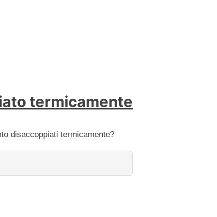
piato termicamente
ento disaccoppiati termicamente?