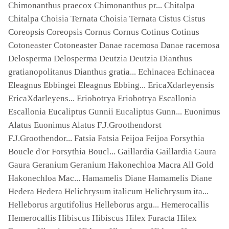
Chimonanthus praecox Chimonanthus pr... Chitalpa
Chitalpa Choisia Ternata Choisia Ternata Cistus Cistus
Coreopsis Coreopsis Cornus Cornus Cotinus Cotinus
Cotoneaster Cotoneaster Danae racemosa Danae racemosa
Delosperma Delosperma Deutzia Deutzia Dianthus
gratianopolitanus Dianthus gratia... Echinacea Echinacea
Eleagnus Ebbingei Eleagnus Ebbing... EricaXdarleyensis
EricaXdarleyens... Eriobotrya Eriobotrya Escallonia
Escallonia Eucaliptus Gunnii Eucaliptus Gunn... Euonimus
Alatus Euonimus Alatus F.J.Groothendorst
F.J.Groothendor... Fatsia Fatsia Feijoa Feijoa Forsythia
Boucle d'or Forsythia Boucl... Gaillardia Gaillardia Gaura
Gaura Geranium Geranium Hakonechloa Macra All Gold
Hakonechloa Mac... Hamamelis Diane Hamamelis Diane
Hedera Hedera Helichrysum italicum Helichrysum ita...
Helleborus argutifolius Helleborus argu... Hemerocallis
Hemerocallis Hibiscus Hibiscus Hilex Furacta Hilex