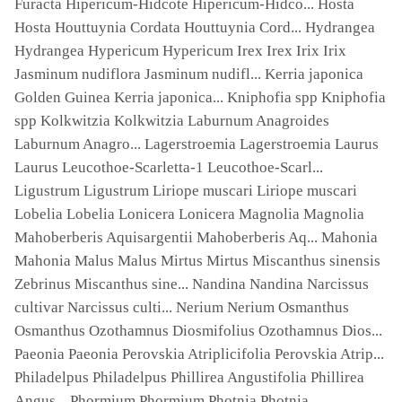
Furacta Hipericum-Hidcote Hipericum-Hidco... Hosta
Hosta Houttuynia Cordata Houttuynia Cord... Hydrangea
Hydrangea Hypericum Hypericum Irex Irex Irix Irix
Jasminum nudiflora Jasminum nudifl... Kerria japonica
Golden Guinea Kerria japonica... Kniphofia spp Kniphofia
spp Kolkwitzia Kolkwitzia Laburnum Anagroides
Laburnum Anagro... Lagerstroemia Lagerstroemia Laurus
Laurus Leucothoe-Scarletta-1 Leucothoe-Scarl...
Ligustrum Ligustrum Liriope muscari Liriope muscari
Lobelia Lobelia Lonicera Lonicera Magnolia Magnolia
Mahoberberis Aquisargentii Mahoberberis Aq... Mahonia
Mahonia Malus Malus Mirtus Mirtus Miscanthus sinensis
Zebrinus Miscanthus sine... Nandina Nandina Narcissus
cultivar Narcissus culti... Nerium Nerium Osmanthus
Osmanthus Ozothamnus Diosmifolius Ozothamnus Dios...
Paeonia Paeonia Perovskia Atriplicifolia Perovskia Atrip...
Philadelpus Philadelpus Phillirea Angustifolia Phillirea
Angus... Phormium Phormium Photnia Photnia