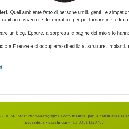
ieri
. Quell'ambiente fatto di persone umili, gentili e simpati
abilianti avventure dei muratori, per poi tornare in studio a 
are un blog. Eppure, a sorpresa le pagine del mio sito hanno
dio a Firenze e ci occupiamo di edilizia, strutture, impianti,
i
_________________________________
472778586 infostudiomadera@gmail.com
mentre, per le consulenze tel
procedura - clicchi qui
- P.I.03314120787