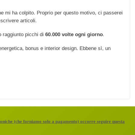
che mi ha colpito. Proprio per questo motivo, ci passerei
scrivere articoli.
 raggiunto picchi di
60.000 volte ogni giorno
.
 energetica, bonus e interior design. Ebbene sì, un
efoniche (che forniamo solo a pagamento) occorre seguire questa