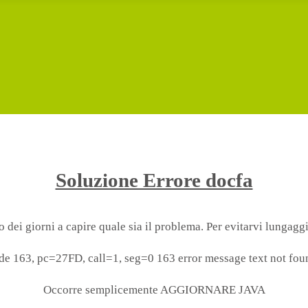
Soluzione Errore docfa
ei giorni a capire quale sia il problema. Per evitarvi lungaggini 
Code 163, pc=27FD, call=1, seg=0 163 error message text not fou
Occorre semplicemente AGGIORNARE JAVA