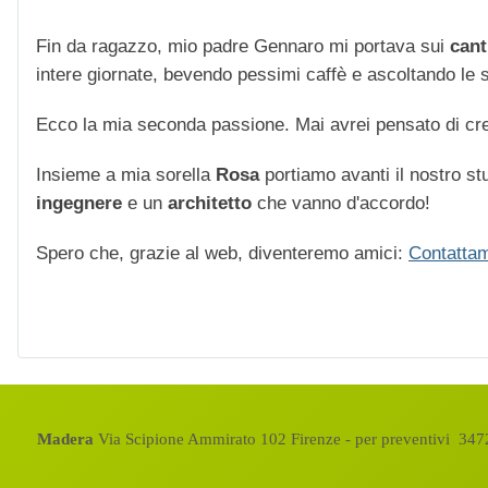
Fin da ragazzo, mio padre Gennaro mi portava sui
cant
intere giornate, bevendo pessimi caffè e ascoltando le str
Ecco la mia seconda passione. Mai avrei pensato di cre
Insieme a mia sorella
Rosa
portiamo avanti il nostro stu
ingegnere
e un
architetto
che vanno d'accordo!
Spero che, grazie al web, diventeremo amici:
Contattam
Madera
Via Scipione Ammirato 102 Firenze - per preventivi 3