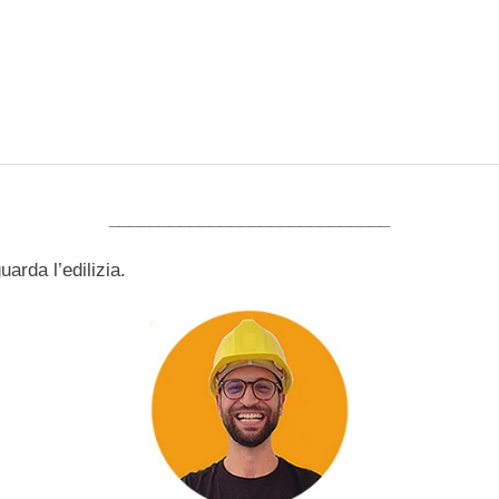
____________________________
arda l’edilizia.